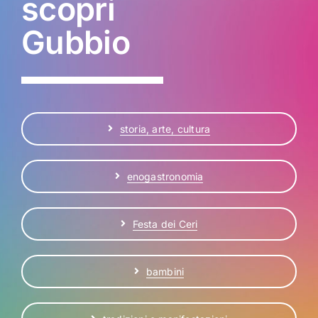
scopri
Gubbio
storia, arte, cultura
enogastronomia
Festa dei Ceri
bambini