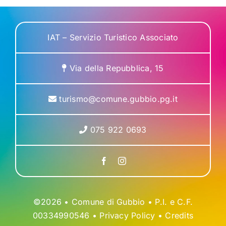
IAT – Servizio Turistico Associato
Via della Repubblica, 15
turismo@comune.gubbio.pg.it
075 922 0693
©2026 • Comune di Gubbio • P.I. e C.F.
00334990546 •
Privacy Policy
•
Credits