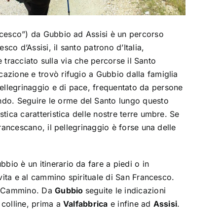
ancesco”) da Gubbio ad Assisi è un percorso
co d’Assisi, il santo patrono d’Italia,
o è tracciato sulla via che percorse il Santo
cazione e trovò rifugio a Gubbio dalla famiglia
ellegrinaggio e di pace, frequentato da persone
do. Seguire le orme del Santo lungo questo
stica caratteristica delle nostre terre umbre. Se
 francescano, il pellegrinaggio è forse una delle
bio è un itinerario da fare a piedi o in
a vita e al cammino spirituale di San Francesco.
el Cammino. Da
Gubbio
seguite le indicazioni
 colline, prima a
Valfabbrica
e infine ad
Assisi
.