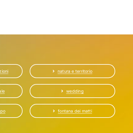
zioni
natura e territorio
ale
wedding
upo
fontana dei matti