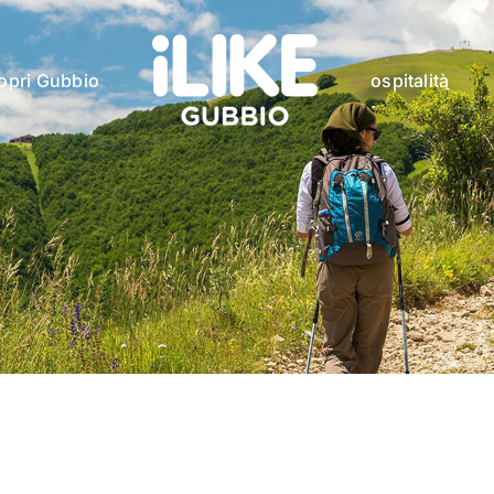
opri Gubbio
ospitalità