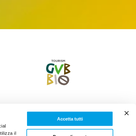
Accetta tutti
ial
075 922 0693
ilizza il