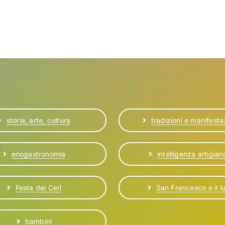
storia, arte, cultura
tradizioni e manifesta
enogastronomia
intelligenza artigian
Festa dei Ceri
San Francesco e il l
bambini