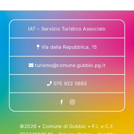
IAT – Servizio Turistico Associato
Via della Repubblica, 15
turismo@comune.gubbio.pg.it
075 922 0693
©2026 • Comune di Gubbio • P.I. e C.F.