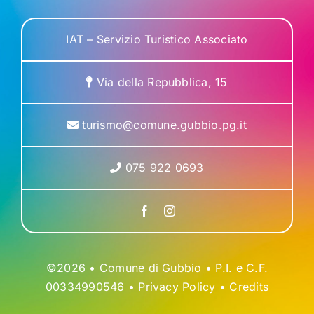
IAT – Servizio Turistico Associato
Via della Repubblica, 15
turismo@comune.gubbio.pg.it
075 922 0693
©2026 • Comune di Gubbio • P.I. e C.F.
00334990546 •
Privacy Policy
•
Credits