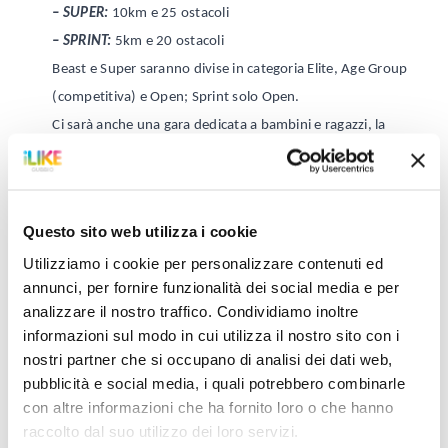
–
SUPER:
10km e 25 ostacoli
–
SPRINT:
5km e 20 ostacoli
Beast e Super saranno divise in categoria Elite, Age Group
(competitiva) e Open; Sprint solo Open.
Ci sarà anche una gara dedicata a bambini e ragazzi, la
SpartanKids
– dagli 800mt ai 3200mt – in tutto e per
tutto Spartan, ma dedicata ai piccoli dai 4 ai 13 anni.
La partenza delle gare è prevista in pieno centro storico,
Questo sito web utilizza i cookie
in Piazza San Giovanni, e il percorso si snoderà lungo i
Utilizziamo i cookie per personalizzare contenuti ed
sentieri che attraversano i monti intorno alla città.
annunci, per fornire funzionalità dei social media e per
Spartan Gubbio è tappa di Italy National Series 2024, il
analizzare il nostro traffico. Condividiamo inoltre
campionato italiano, che porterà atleti internazionali a
informazioni sul modo in cui utilizza il nostro sito con i
qualificarsi per il campionato Europeo e Mondiale
nostri partner che si occupano di analisi dei dati web,
Spartan.
pubblicità e social media, i quali potrebbero combinarle
con altre informazioni che ha fornito loro o che hanno
QUI
le specifiche dell’evento
raccolto dal suo utilizzo dei loro servizi.