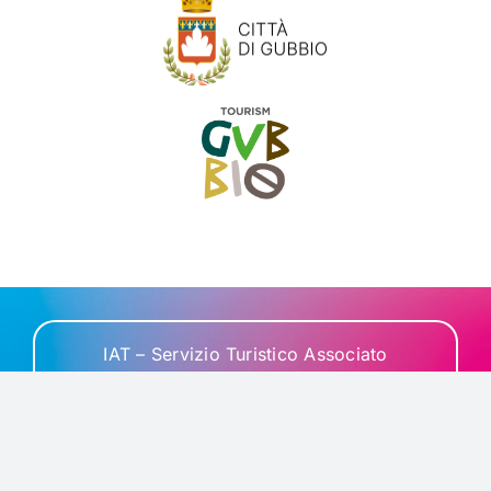
IAT – Servizio Turistico Associato
Via della Repubblica, 15
turismo@comune.gubbio.pg.it